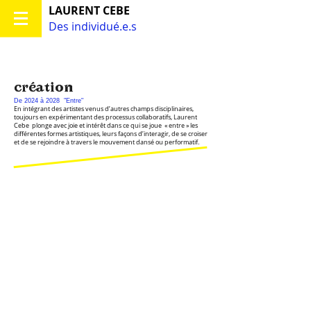
LAURENT CEBE
Des individué.e.s
création
De 2024 à 2028 "Entre"
En intégrant des artistes venus d’autres champs disciplinaires,
toujours en expérimentant des processus collaboratifs, Laurent
Cebe plonge avec joie et intérêt dans ce qui se joue « entre » les
différentes formes artistiques, leurs façons d’interagir, de se croiser
et de se rejoindre à travers le mouvement dansé ou performatif.