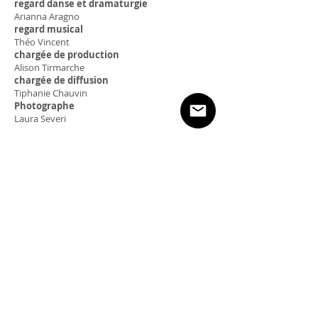
regard danse et dramaturgie
Arianna Aragno
regard musical
Théo Vincent
chargée de production
Alison Tirmarche
chargée de diffusion
Tiphanie Chauvin
Photographe
Laura Severi
"Entre" la danse et la science
création de
Laurent Cebe, danseur et
chorégraphe avec
Roland Lehoucq,
astrophysicien et Président du festival Les
Utopiales
​Une obsidienne et une météorite sont trouvées au
même endroit, en même temps. Pourtant, à leur
origine, elles étaient séparées par une distance et
une durée gigantesque. Lorsque les intervalles
d’espace-temps entre plusieurs choses ou objets
s’annulent ou se réduisent, parfois par hasard,
parfois volontairement, cela nous permet de mieux
connaître le cosmos.