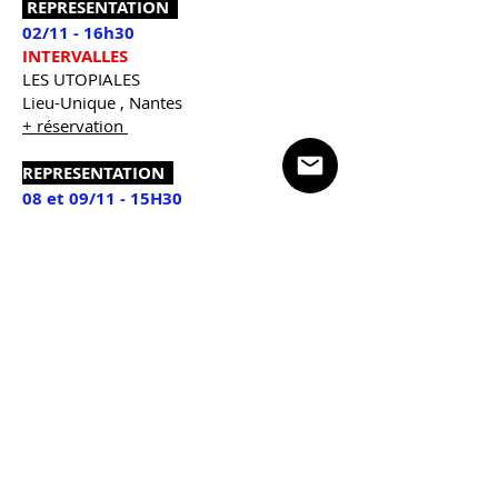
REPRESENTATION
02/11 - 16h30
INTERVALLES
LES UTOPIALES
Lieu-Unique , Nantes
+ réservation
REPRESENTATION
08 et 09/11 - 15H30
DANSE DE LA PLUIE
commande du
Musée d'Arts de Nantes
REPRESENTATION
13/11- 20h
MOCHE - forme collective
TU-Nantes
+ réservation
AU NOUVEAU STUDIO THEÂTRE --